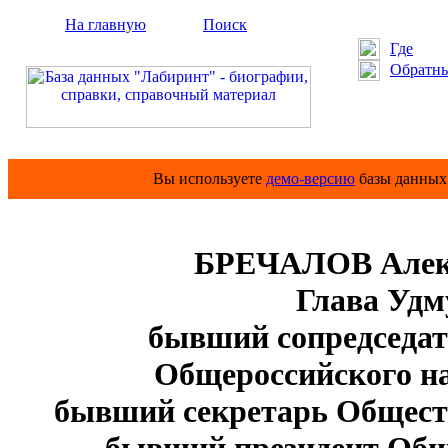
На главную
Поиск
Где
Обратны
Вы используете
демо-версию
базы данных 
БРЕЧАЛОВ Алекс
Глава Удму
бывший сопредседат
Общероссийского н
бывший секретарь Обществ