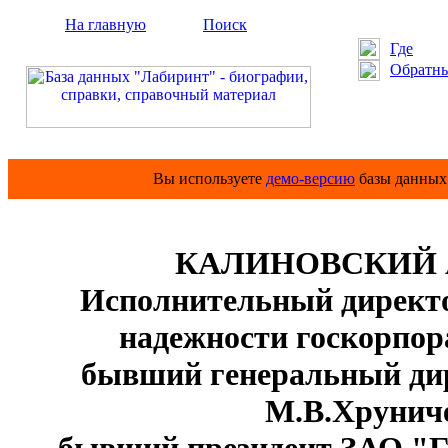
На главную
Поиск
Где
Обратны
Вы используете
демо-версию
базы данных 
КАЛИНОВСКИЙ Ан
Исполнительный директо
надежности госкорпора
бывший генеральный д
М.В.Хруниче