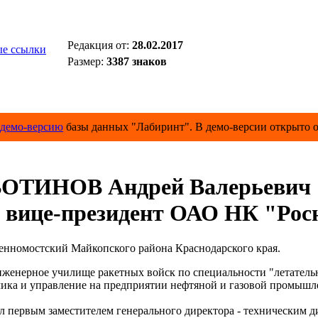
Редакция от:
28.02.2017
е ссылки
Размер:
3387 знаков
демо-версию
базы данных "Лабиринт". В демо-версии открыто о
ОТИНОВ Андрей Валерьевич
вице-президент ОАО НК "Рос
менномостский Майкопского района Краснодарского края.
женерное училище ракетных войск по специальности "летательн
мика и управление на предприятии нефтяной и газовой промышл
ыл первым заместителем генерального директора - техническим