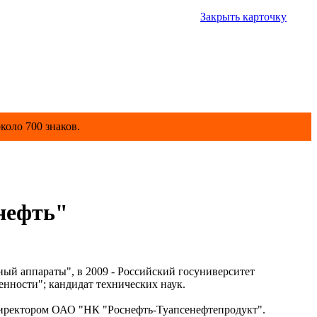
Закрыть карточку
коло 700 знаков.
нефть"
ый аппараты", в 2009 - Российский госуниверситет
енности"; кандидат технических наук.
 директором ОАО "НК "Роснефть-Туапсенефтепродукт".