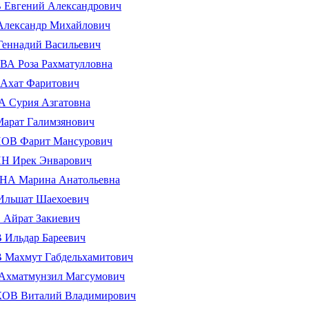
Евгений Александрович
лександр Михайлович
еннадий Васильевич
А Роза Рахматулловна
хат Фаритович
Сурия Азгатовна
арат Галимзянович
В Фарит Мансурович
 Ирек Энварович
 Марина Анатольевна
льшат Шаехоевич
Айрат Закиевич
Ильдар Бареевич
Махмут Габдельхамитович
хматмунзил Магсумович
В Виталий Владимирович