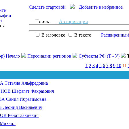
Сделать стартовой
Добавить в избранное
нте
рафии
ст
Поиск
Авторизация
сия
В заголовке
В тексте
Расширенный
ор) Начало
Персоналии регионов
Субъекты РФ (Т - У)
1
2
3
4
5
6
7
8
9
10
11
 Татьяна Альфредовна
ОВ Шафагат Фахразович
А Сания Ибрагимовна
 Леонид Васильевич
В Ренат Закиевич
Михаил