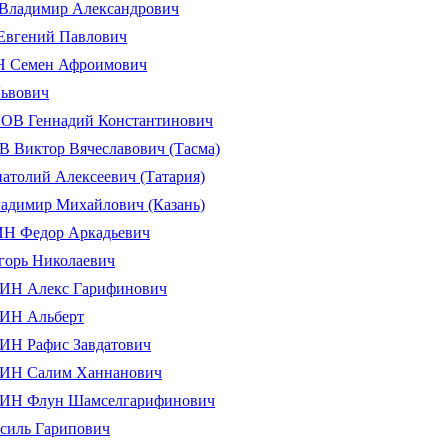
ладимир Александрович
вгений Павлович
Семен Афроимович
ьвович
 Геннадий Константинович
иктор Вячеславович (Тасма)
олий Алексеевич (Татария)
димир Михайлович (Казань)
Федор Аркадьевич
орь Николаевич
Н Алекс Гарифинович
Н Альберт
Н Рафис Завдатович
Н Салим Ханнанович
Н Флун Шамселгарифинович
иль Гарипович