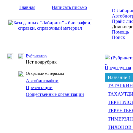
Главная
Написать письмо
О Лабири
Автобиог
Прайс-ли
Демо-вер
Помощь
Поиск
Рубрикатор
(Рубрикат
Нет подрубрик
Предыдущая
Открытые материалы
Название ↑
Автобиографии
ТАТАРКИНА
Презентации
ТАХАУТДИН
Общественные организации
ТЕРЕГУЛОВ
ТЕРЕНТЬЕВ
ТИМЕРЗЯНО
ТИХОНОВ 