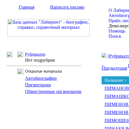
Главная
Написать письмо
О Лабири
Автобиог
Прайс-ли
Демо-вер
Помощь
Поиск
Рубрикатор
(Рубрикат
Нет подрубрик
Предыдущая
Открытые материалы
Автобиографии
Название ↑
Презентации
ПИМАНОВ Ал
Общественные организации
ПИМАШКОВ
ПИМЕНОВ А
ПИМЕНОВ 
ПИМОШЕНК
ПИНАЕВ Ро