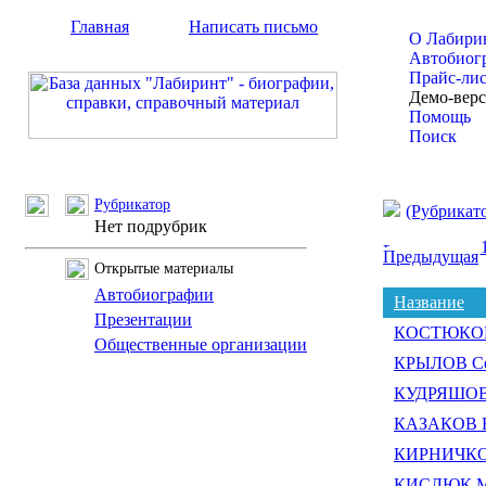
Главная
Написать письмо
О Лабири
Автобиог
Прайс-ли
Демо-вер
Помощь
Поиск
Рубрикатор
(Рубрикат
Нет подрубрик
Предыдущая
Открытые материалы
Автобиографии
Название
Презентации
КОСТЮКОВ 
Общественные организации
КРЫЛОВ Се
КУДРЯШОВ 
КАЗАКОВ В
КИРНИЧКОВ
КИСЛЮК Ми