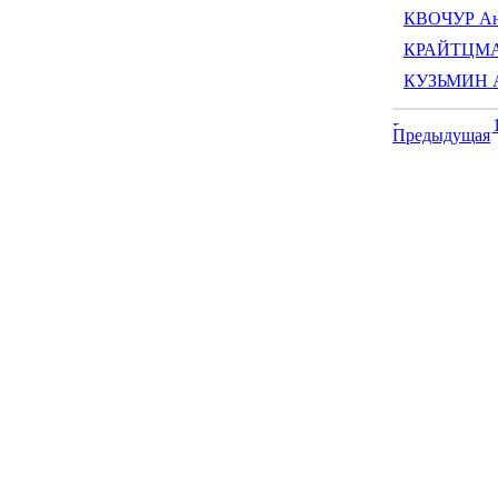
КВОЧУР Ан
КРАЙТЦМА
КУЗЬМИН А
Предыдущая