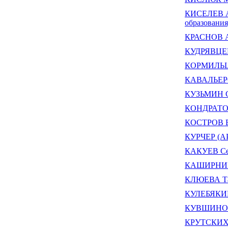
КИСЕЛЕВ Ал
образования
КРАСНОВ А
КУДРЯВЦЕВ
КОРМИЛЬЦЕ
КАВАЛЬЕРО
КУЗЬМИН С
КОНДРАТОВ
КОСТРОВ В
КУРЧЕР (А
КАКУЕВ Се
КАШИРНИК
КЛЮЕВА Та
КУЛЕБЯКИН
КУВШИНОВ 
КРУТСКИХ 