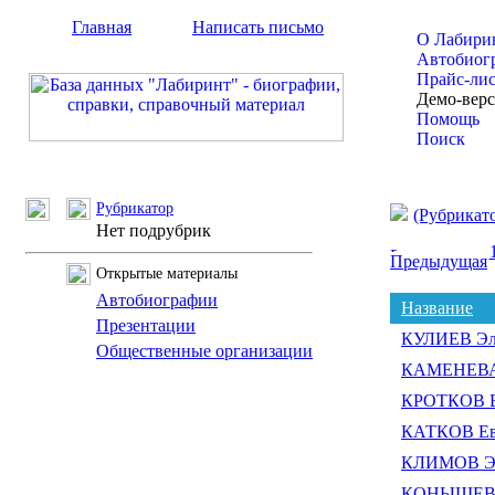
Главная
Написать письмо
О Лабири
Автобиог
Прайс-ли
Демо-вер
Помощь
Поиск
Рубрикатор
(Рубрикат
Нет подрубрик
Предыдущая
Открытые материалы
Автобиографии
Название
Презентации
КУЛИЕВ Эл
Общественные организации
КАМЕНЕВА 
КРОТКОВ В
КАТКОВ Ев
КЛИМОВ Эл
КОНЫШЕВ А