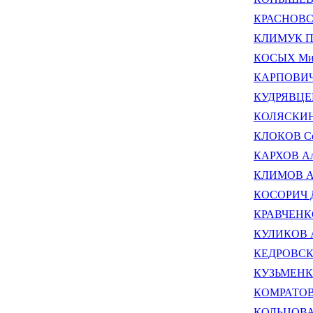
КРАСНОВСК
КЛИМУК Пе
КОСЫХ Мих
КАРПОВИЧ 
КУДРЯВЦЕВ
КОЛЯСКИН 
КЛОКОВ Се
КАРХОВ Але
КЛИМОВ А
КОСОРИЧ Д
КРАВЧЕНКО
КУЛИКОВ А
КЕДРОВСКИ
КУЗЬМЕНКО
КОМРАТОВ 
КОЛЬЦОВА