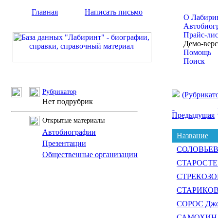
Главная
Написать письмо
О Лабири
Автобиог
Прайс-ли
Демо-вер
Помощь
Поиск
Рубрикатор
(Рубрикат
Нет подрубрик
Предыдущая
Открытые материалы
Автобиографии
Название
Презентации
СОЛОВЬЕВ В
Общественные организации
СТАРОСТЕН
СТРЕКОЗОВ
СТАРИКОВ 
СОРОС Дж
САМОХИН Д