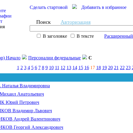
Сделать стартовой
Добавить в избранное
нте
рафии
ст
Поиск
Авторизация
сия
В заголовке
В тексте
Расширенный
ор) Начало
Персоналии федеральные
С
1
2
3
4
5
6
7
8
9
10
11
12
13
14
15
16
17
18
19
20
21
22
23
Наталья Владимировна
ихаил Анатольевич
 Юрий Петрович
ОВ Владимир Львович
ОВ Андрей Валентинович
ОВ Георгий Александрович