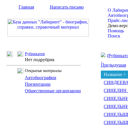
Главная
Написать письмо
О Лабири
Автобиог
Прайс-ли
Демо-вер
Помощь
Поиск
Рубрикатор
(Рубрикат
Нет подрубрик
Предыдущая
Открытые материалы
Название ↑
Автобиографии
СИНДЕЕВА 
Презентации
СИНЕЛИН М
Общественные организации
СИНЕЛЬНИК
СИНЕЛЬНИК
СИНЕЛЬЩИК
СИНЕЛЬЩИК