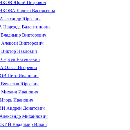
КОВ Юрий Петрович
ОВА Лариса Васильевна
лександр Юрьевич
Надежда Валентиновна
ладимир Викторович
лексей Викторович
иктор Павлович
ергей Евгеньевич
Ольга Игоревна
В Петр Иванович
ячеслав Юрьевич
ихаил Иванович
гоpь Иванович
 Андрей Донатович
лександр Михайлович
КИЙ Владимир Ильич