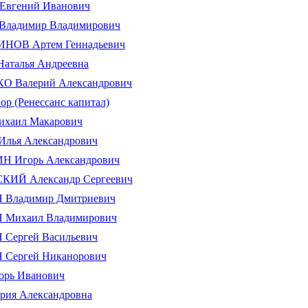
вгений Иванович
ладимир Владимирович
НОВ Артем Геннадьевич
аталья Андреевна
 Валерий Александрович
р (Ренессанс капитал)
хаил Макарович
лья Александрович
 Игорь Александрович
ИЙ Александр Сергеевич
Владимир Дмитриевич
Михаил Владимирович
Сергей Васильевич
Сергей Никанорович
рь Иванович
ия Александровна