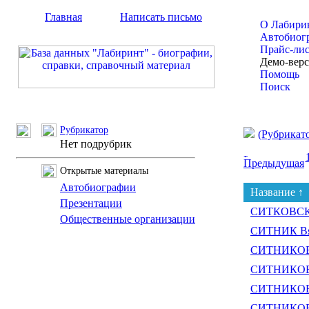
Главная
Написать письмо
О Лабири
Автобиог
Прайс-ли
Демо-вер
Помощь
Поиск
Рубрикатор
(Рубрикат
Нет подрубрик
Предыдущая
Открытые материалы
Автобиографии
Название ↑
Презентации
СИТКОВСКИ
Общественные организации
СИТНИК Вяч
СИТНИКОВ 
СИТНИКОВ 
СИТНИКОВ
СИТНИКОВ 