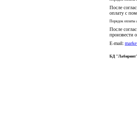
После соглас
оплату с по
Порядок оплаты а
После согла
произвести 
E-mail:
marke
БД "Лабиринт"