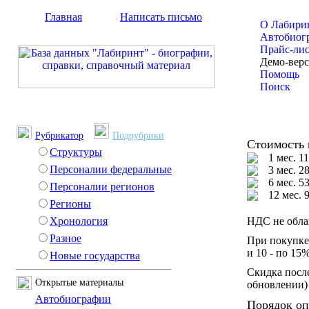
Главная
Написать письмо
О Лабири
Автобиог
Прайс-ли
Демо-вер
Помощь
Поиск
Рубрикатор
Подрубрики
Стоимость 
Структуры
1 мес. 1
Персоналии федеральные
3 мес. 2
6 мес. 5
Персоналии регионов
12 мес. 
Регионы
Хронология
НДС не обла
Разное
При покупке 
и 10 - по 15
Новые государства
Скидка посл
Открытые материалы
обновлении)
Автобиографии
Порядок оп