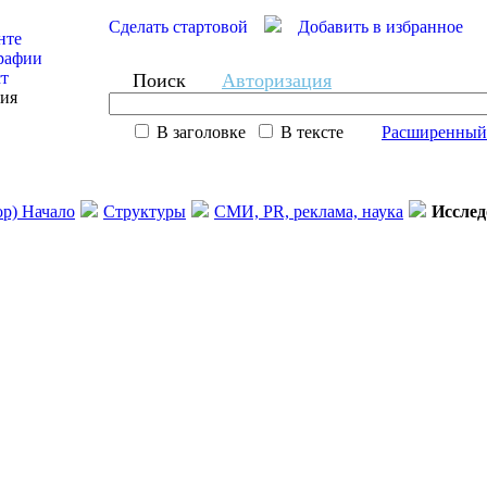
Сделать стартовой
Добавить в избранное
нте
рафии
ст
Поиск
Авторизация
сия
В заголовке
В тексте
Расширенный
ор) Начало
Структуры
СМИ, PR, реклама, наука
Исслед