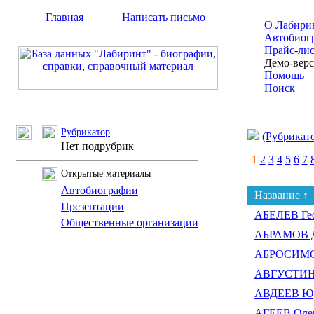
Главная
Написать письмо
О Лабири
Автобиог
Прайс-ли
Демо-вер
Помощь
Поиск
Рубрикатор
(Рубрикат
Нет подрубрик
1
2
3
4
5
6
7
Открытые материалы
Автобиографии
Название ↑
Презентации
АБЕЛЕВ Гео
Общественные организации
АБРАМОВ 
АБРОСИМОВ
АВГУСТИН 
АВДЕЕВ Юр
АГЕЕВ Олег