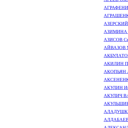
АГРАФЕНИН
АГРАШЕНКО
АЗЕРСКИЙ 
АЗИМИНА Е
АЗИСОВ Се
АЙВАЗОВ М
АКБУЛАТОВ
АКИЛИН Па
АКОПЬЯН А
АКСЕНЕНКО
АКУЛИН Иг
АКУЛИЧ Вл
АКУЛЬШИН 
АЛАДУШКИН
АЛДАБАЕВ
АЛЕКСАНДРО