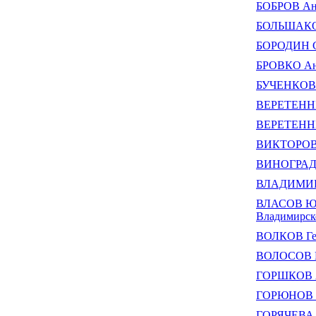
БОБРОВ Ан
БОЛЬШАКОВ
БОРОДИН Се
БРОВКО Ана
БУЧЕНКОВ 
ВЕРЕТЕННИ
ВЕРЕТЕННИ
ВИКТОРОВ 
ВИНОГРАДО
ВЛАДИМИРО
ВЛАСОВ Юри
Владимирско
ВОЛКОВ Ге
ВОЛОСОВ М
ГОРШКОВ А
ГОРЮНОВ В
ГОРЯЧЕВА Л