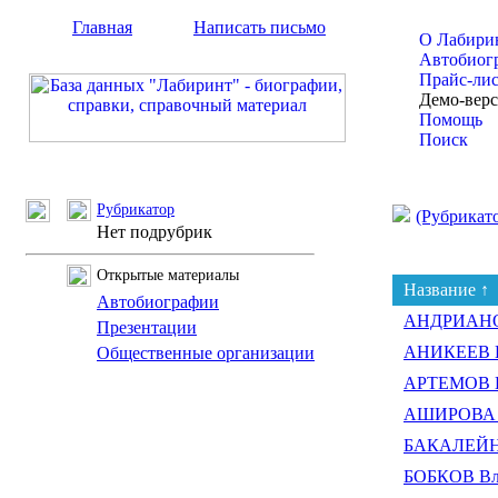
Главная
Написать письмо
О Лабири
Автобиог
Прайс-ли
Демо-вер
Помощь
Поиск
Рубрикатор
(Рубрикат
Нет подрубрик
Открытые материалы
Название ↑
Автобиографии
АНДРИАНОВ
Презентации
АНИКЕЕВ Г
Общественные организации
АРТЕМОВ И
АШИРОВА Л
БАКАЛЕЙНИ
БОБКОВ Вл