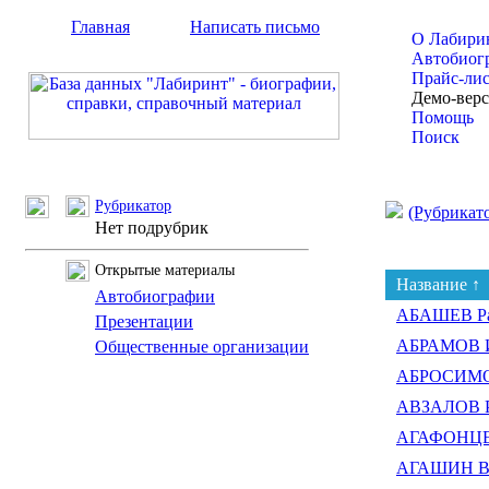
Главная
Написать письмо
О Лабири
Автобиог
Прайс-ли
Демо-вер
Помощь
Поиск
Рубрикатор
(Рубрикат
Нет подрубрик
Открытые материалы
Название ↑
Автобиографии
АБАШЕВ Ра
Презентации
АБРАМОВ И
Общественные организации
АБРОСИМОВ
АВЗАЛОВ Р
АГАФОНЦЕВ
АГАШИН Вл