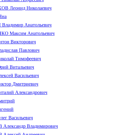
В Леонид Николаевич
Яна
Владимир Анатольевич
О Максим Анатольевич
тон Викторович
адислав Павлович
колай Тимофеевич
ий Витальевич
ексей Васильевич
ктор Дмитриевич
талий Александрович
митрий
гений
ег Васильевич
Александр Владимирович
Алексей Андреевич