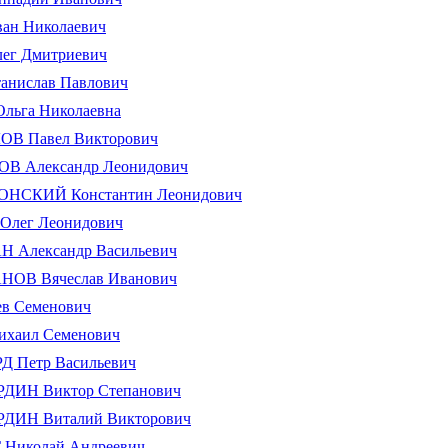
ан Николаевич
ег Дмитриевич
анислав Павлович
льга Николаевна
В Павел Викторович
В Александр Леонидович
НСКИЙ Константин Леонидович
Олег Леонидович
 Александр Васильевич
ОВ Вячеслав Иванович
в Семенович
хаил Семенович
 Петр Васильевич
ИН Виктор Степанович
ИН Виталий Викторович
Николай Андреевич