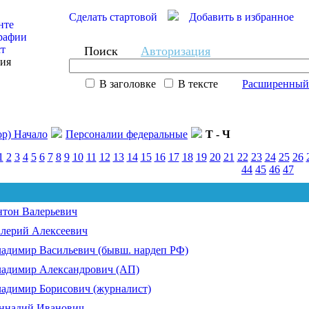
Сделать стартовой
Добавить в избранное
нте
рафии
ст
Поиск
Авторизация
сия
В заголовке
В тексте
Расширенный
ор) Начало
Персоналии федеральные
Т - Ч
1
2
3
4
5
6
7
8
9
10
11
12
13
14
15
16
17
18
19
20
21
22
23
24
25
26
44
45
46
47
тон Валерьевич
ерий Алексеевич
димиp Васильевич (бывш. нардеп РФ)
димир Александрович (АП)
димир Борисович (журналист)
ннадий Иванович