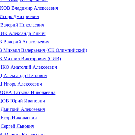
В Владимир Алексеевич
горь Дмитриевич
алерий Николаевич
 Александр Ильич
Валерий Анатольевич
Михаил Валерьевич (СК Олимпийский)
Михаил Викторович (СИВ)
О Анатолий Алексеевич
Александр Петрович
Игорь Алексеевич
ВА Татьяна Николаевна
ОВ Юрий Иванович
митрий Алексеевич
гор Николаевич
ергей Львович
Марина Валерьевна