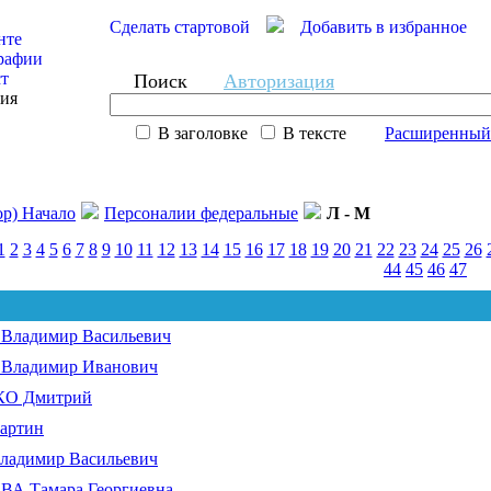
Сделать стартовой
Добавить в избранное
нте
рафии
ст
Поиск
Авторизация
сия
В заголовке
В тексте
Расширенный
ор) Начало
Персоналии федеральные
Л - М
1
2
3
4
5
6
7
8
9
10
11
12
13
14
15
16
17
18
19
20
21
22
23
24
25
26
44
45
46
47
ладимир Васильевич
ладимир Иванович
О Дмитрий
артин
адимир Васильевич
 Тамара Георгиевна