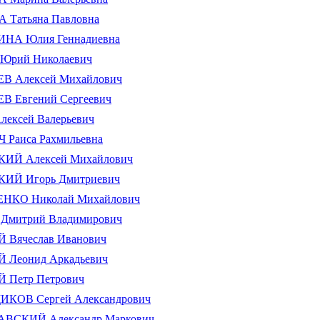
Татьяна Павловна
А Юлия Геннадиевна
рий Николаевич
 Алексей Михайлович
 Евгений Сергеевич
ексей Валерьевич
Раиса Рахмильевна
Й Алексей Михайлович
Й Игорь Дмитриевич
КО Николай Михайлович
митрий Владимирович
Вячеслав Иванович
Леонид Аркадьевич
Петр Петрович
ОВ Сергей Александрович
СКИЙ Александр Маркович