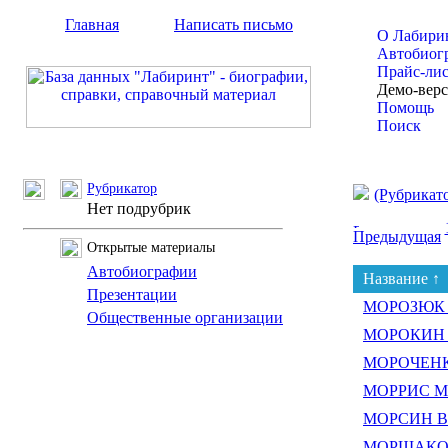
Главная
Написать письмо
О Лабири
Автобиог
Прайс-ли
Демо-вер
Помощь
Поиск
Рубрикатор
(Рубрикат
Нет подрубрик
Предыдущая
Открытые материалы
Автобиографии
Название ↑
Презентации
МОРОЗЮК В
Общественные организации
МОРОКИН В
МОРОЧЕНК
МОРРИС М
МОРСИН Вл
МОРЩАКОВА