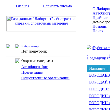
Главная
Написать письмо
О Лабири
Автобиог
Прайс-ли
Демо-вер
Помощь
Поиск
Рубрикатор
(Рубрикат
Нет подрубрик
Предыдущая
Открытые материалы
Автобиографии
Название ↑
Презентации
БОРОДАЕВ 
Общественные организации
БОРОДАЙ В
БОРОДЕНКО
БОРОДИН Ал
БОРОДИН Ан
БОРОДИН В