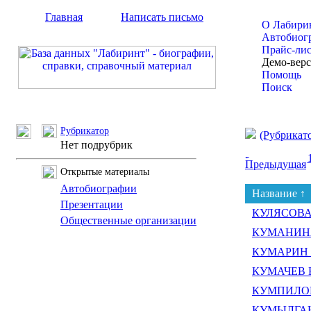
Главная
Написать письмо
О Лабири
Автобиог
Прайс-ли
Демо-вер
Помощь
Поиск
Рубрикатор
(Рубрикат
Нет подрубрик
Предыдущая
Открытые материалы
Автобиографии
Название ↑
Презентации
КУЛЯСОВА 
Общественные организации
КУМАНИНА 
КУМАРИН В
КУМАЧЕВ В
КУМПИЛОВ 
КУМЫЛГАНО