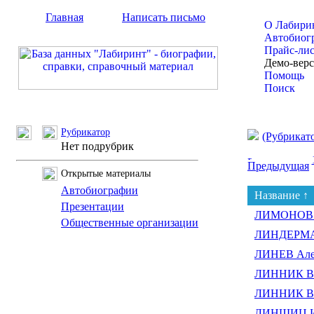
Главная
Написать письмо
О Лабири
Автобиог
Прайс-ли
Демо-вер
Помощь
Поиск
Рубрикатор
(Рубрикат
Нет подрубрик
Предыдущая
Открытые материалы
Автобиографии
Название ↑
Презентации
ЛИМОНОВ (
Общественные организации
ЛИНДЕРМАН
ЛИНЕВ Але
ЛИННИК Ви
ЛИННИК Ви
ЛИНШИЦ Иг