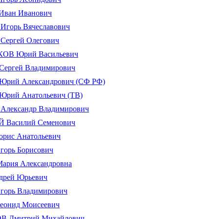
ван Иванович
горь Вячеславович
ергей Олегович
В Юрий Васильевич
ергей Владимирович
рий Александрович (СФ РФ)
рий Анатольевич (ТВ)
лександр Владимирович
Василий Семенович
рис Анатольевич
орь Борисович
рия Александровна
рей Юрьевич
орь Владимирович
онид Моисеевич
 Дмитрий Михайлович