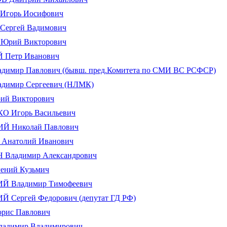
горь Иосифович
ергей Вадимович
рий Викторович
Петр Иванович
имир Павлович (бывш. пред.Комитета по СМИ ВС РСФСР)
димир Сергеевич (НЛМК)
й Викторович
 Игорь Васильевич
 Николай Павлович
натолий Иванович
Владимир Александрович
ений Кузьмич
 Владимир Тимофеевич
Сергей Федорович (депутат ГД РФ)
рис Павлович
адимир Владимирович