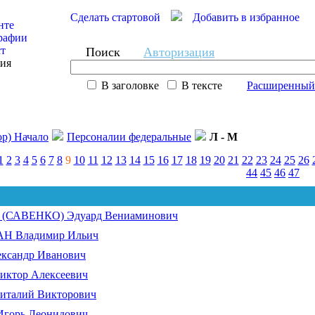
Сделать стартовой
Добавить в избранное
нте
рафии
ст
Поиск
Авторизация
сия
В заголовке
В тексте
Расширенный
ор) Начало
Персоналии федеральные
Л - М
1
2
3
4
5
6
7
8
9
10
11
12
13
14
15
16
17
18
19
20
21
22
23
24
25
26
44
45
46
47
САВЕНКО) Эдуард Вениаминович
 Владимир Ильич
ксандр Иванович
ктор Алексеевич
талий Викторович
орь Леонидович