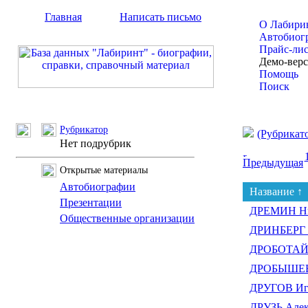
Главная
Написать письмо
О Лабири
Автобиог
Прайс-ли
Демо-вер
Помощь
Поиск
Рубрикатор
(Рубрикат
Нет подрубрик
Предыдущая
Открытые материалы
Автобиографии
Название ↑
Презентации
ДРЕМИН Ни
Общественные организации
ДРИНБЕРГ 
ДРОБОТАЙ 
ДРОБЫШЕВ 
ДРУГОВ Иг
ДРУЗЬ Алек