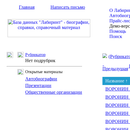
Главная
Написать письмо
О Лабири
Автобиог
Прайс-ли
Демо-вер
Помощь
Поиск
Рубрикатор
(Рубрикат
Нет подрубрик
Предыдущая
Открытые материалы
Автобиографии
Название ↑
Презентации
ВОРОНИН Л
Общественные организации
ВОРОНИН П
ВОРОНИН Э
ВОРОНИН Ю
ВОРОНИН Ю
ВОРОНИН Юр