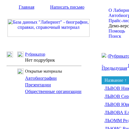
Главная
Написать письмо
О Лабири
Автобиог
Прайс-ли
Демо-вер
Помощь
Поиск
Рубрикатор
(Рубрикат
Нет подрубрик
Предыдущая
Открытые материалы
Автобиографии
Название ↑
Презентации
ЛЬВОВ Ник
Общественные организации
ЛЬВОВ Серг
ЛЬВОВ Юри
ЛЬВОВА Еле
ЛЬОММ Ре
ЛЬЮИС Вик