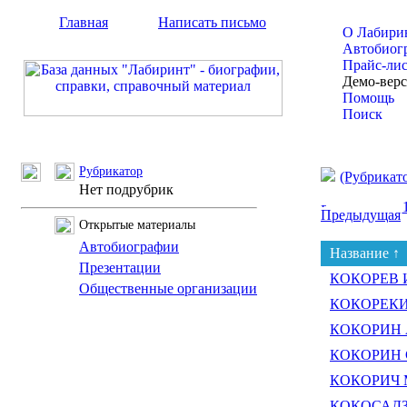
Главная
Написать письмо
О Лабири
Автобиог
Прайс-ли
Демо-вер
Помощь
Поиск
Рубрикатор
(Рубрикат
Нет подрубрик
Предыдущая
Открытые материалы
Автобиографии
Название ↑
Презентации
КОКОРЕВ И
Общественные организации
КОКОРЕКИН
КОКОРИН А
КОКОРИН С
КОКОРИЧ М
КОКОСАДЗЕ