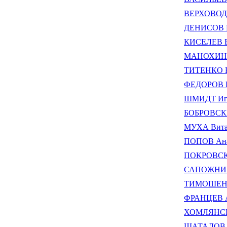
ВЕРХОВОД 
ДЕНИСОВ В
КИСЕЛЕВ В
МАНОХИН А
ТИТЕНКО Н
ФЕДОРОВ В
ШМИДТ Иго
БОБРОВСКИ
МУХА Вита
ПОПОВ Анат
ПОКРОВСКИ
САПОЖНИКО
ТИМОШЕНКО
ФРАНЦЕВ А
ХОМЛЯНСКИ
ШАТАЛОВ В