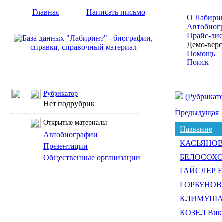
Главная
Написать письмо
О Лабири
Автобиог
Прайс-ли
Демо-вер
Помощь
Поиск
Рубрикатор
(Рубрикат
Нет подрубрик
Предыдущая
Открытые материалы
Название
Автобиографии
КАСЬЯНОВ 
Презентации
БЕЛОСОХОВ
Общественные организации
ГАЙСЛЕР Е
ГОРБУНОВ 
КЛИМУША М
КОЗЕЛ Викт