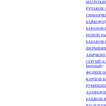
МАТРОХИН 
РУДАКОВ А
СИМАНЧЕВ 
БАЙБОРОДИ
БАРАНОВ И
ПОПОВ Пав
БАБАКОВ В
ЩЕРБИНИН 
АНИЧКИН И
СЕРГИЙ (Со
Бердский)
ФЕДЯЕВ Иг
КАРПОВ Вл
РУМЯНЦЕВ 
АЛАФЕРОВ
БАШКОВ Ва
ВАСИЛЬЕВ 