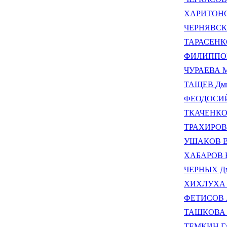
ХАРИТОНОВ
ЧЕРНЯВСКИ
ТАРАСЕНКО
ФИЛИППОВА
ЧУРАЕВА М
ТАЩЕВ Дми
ФЕОДОСИЙ (
ТКАЧЕНКО 
ТРАХИРОВ 
УШАКОВ Вя
ХАБАРОВ В
ЧЕРНЫХ Д
ХИХЛУХА Л
ФЕТИСОВ А
ТАШКОВА Т
ТЕМКИН Га