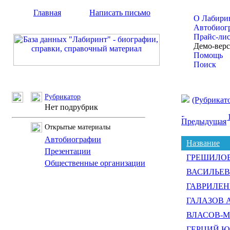
Главная
Написать письмо
О Лабири
Автобиог
Прайс-ли
Демо-вер
Помощь
Поиск
Рубрикатор
(Рубрикат
Нет подрубрик
Предыдущая
Открытые материалы
Автобиографии
Название
Презентации
ГРЕШИЛОВ 
Общественные организации
ВАСИЛЬЕВ Б
ГАВРИЛЕНКО
ГАЛАЗОВ А
ВЛАСОВ-МР
ГЕРЦИЙ Юр