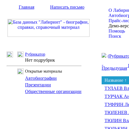
Главная
Написать письмо
О Лабири
Автобиог
Прайс-ли
Демо-вер
Помощь
Поиск
Рубрикатор
(Рубрикат
Нет подрубрик
Предыдущая
Открытые материалы
Автобиографии
Название ↑
Презентации
ТУЛАЕВ Вл
Общественные организации
ТУРЧАК Ан
ТУФРИН Ле
ТЮЛЕНЕВ А
ТЮЛИН Вла
ТЮЛЬКИН В