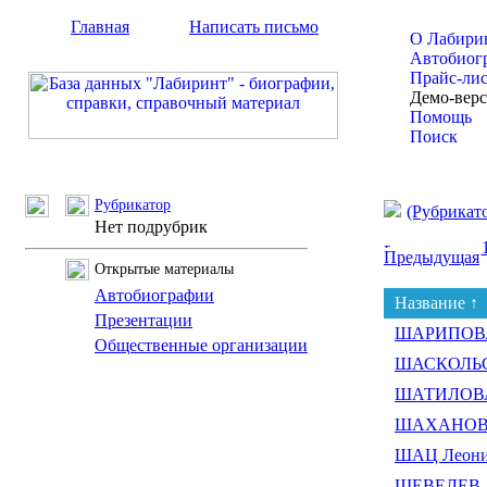
Главная
Написать письмо
О Лабири
Автобиог
Прайс-ли
Демо-вер
Помощь
Поиск
Рубрикатор
(Рубрикат
Нет подрубрик
Предыдущая
Открытые материалы
Автобиографии
Название ↑
Презентации
ШАРИПОВА
Общественные организации
ШАСКОЛЬСК
ШАТИЛОВА 
ШАХАНОВ Д
ШАЦ Леонид
ШЕВЕЛЕВ А