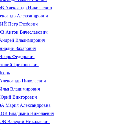
 Александр Николаевич
ксандр Александрович
Й Петр Глебович
 Антон Вячеславович
ндрей Владимирович
надий Захарович
горь Федорович
олий Григорьевич
горь
лександр Николаевич
лья Владимирович
рий Викторович
 Мария Александровна
В Владимир Николаевич
 Валерий Николаевич
рь