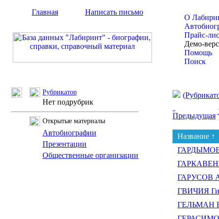
Главная
Написать письмо
О Лабири
Автобиог
Прайс-ли
Демо-вер
Помощь
Поиск
Рубрикатор
(Рубрикат
Нет подрубрик
Предыдущая
Открытые материалы
Автобиографии
Название ↑
Презентации
ГАРДЫМОВ 
Общественные организации
ГАРКАВЕНК
ГАРУСОВ Ал
ГВИЧИЯ Ги
ГЕЛЬМАН В
ГЕРАСИМОВ 