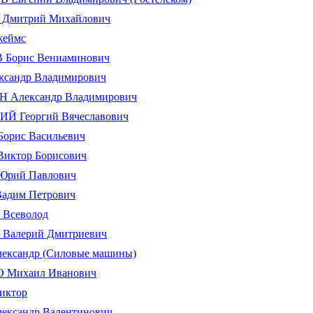
Дмитрий Михайлович
еймс
Борис Вениаминович
сандр Владимирович
 Александр Владимирович
Й Георгий Вячеславович
орис Васильевич
иктор Борисович
рий Павлович
адим Петрович
Всеволод
Валерий Дмитриевич
ксандр (Силовые машины)
Михаил Иванович
иктор
ксандр Валентинович