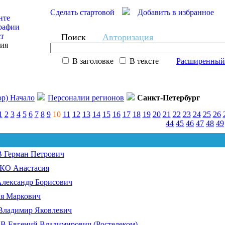
Сделать стартовой
Добавить в избранное
нте
рафии
ст
Поиск
Авторизация
сия
В заголовке
В тексте
Расширенный
ор) Начало
Персоналии регионов
Санкт-Петербург
1
2
3
4
5
6
7
8
9
10
11
12
13
14
15
16
17
18
19
20
21
22
23
24
25
26
44
45
46
47
48
49
Герман Петрович
О Анастасия
ександр Борисович
я Маркович
ладимир Яковлевич
Евгений Владимирович (Ростелеком)