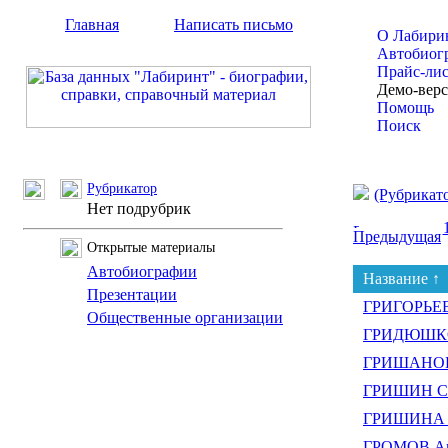
Главная
Написать письмо
О Лабири
Автобиог
Прайс-ли
Демо-вер
Помощь
Поиск
Рубрикатор
(Рубрикат
Нет подрубрик
Предыдущая
Открытые материалы
Автобиографии
Название ↑
Презентации
ГРИГОРЬЕВ
Общественные организации
ГРИДЮШКО
ГРИШАНОВ 
ГРИШИН Се
ГРИШИНА 
ГРОМОВ Ан