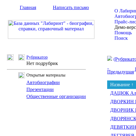
Главная
Написать письмо
О Лабири
Автобиог
Прайс-ли
Демо-вер
Помощь
Поиск
Рубрикатор
(Рубрикат
Нет подрубрик
Предыдущая
Открытые материалы
Автобиографии
Название ↑
Презентации
ДАЦЮК Але
Общественные организации
ДВОРКИН Г
ДВОРНИК В
ДВОРЯНСКИ
ДЕВЯТКИН
ДЕГТЯРЕВ А