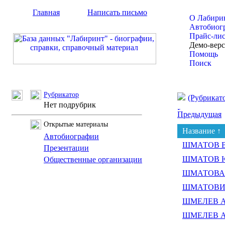
Главная
Написать письмо
О Лабири
Автобиог
Прайс-ли
Демо-вер
Помощь
Поиск
Рубрикатор
(Рубрикат
Нет подрубрик
Предыдущая
Открытые материалы
Название ↑
Автобиографии
ШМАТОВ Вя
Презентации
ШМАТОВ Ю
Общественные организации
ШМАТОВА Е
ШМАТОВИЧ 
ШМЕЛЕВ Але
ШМЕЛЕВ Ал