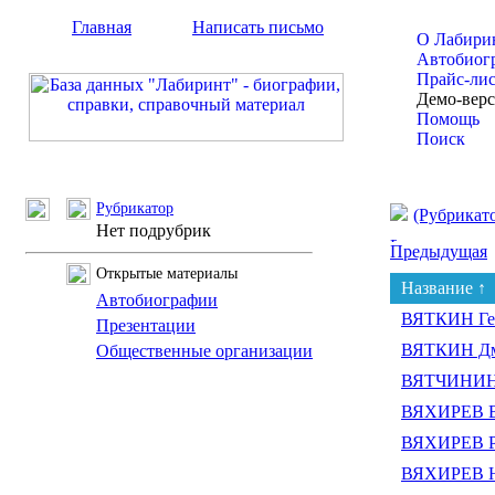
Главная
Написать письмо
О Лабири
Автобиог
Прайс-ли
Демо-вер
Помощь
Поиск
Рубрикатор
(Рубрикат
Нет подрубрик
Предыдущая
Открытые материалы
Название ↑
Автобиографии
ВЯТКИН Ге
Презентации
ВЯТКИН Дм
Общественные организации
ВЯТЧИНИН 
ВЯХИРЕВ В
ВЯХИРЕВ Р
ВЯХИРЕВ Ю