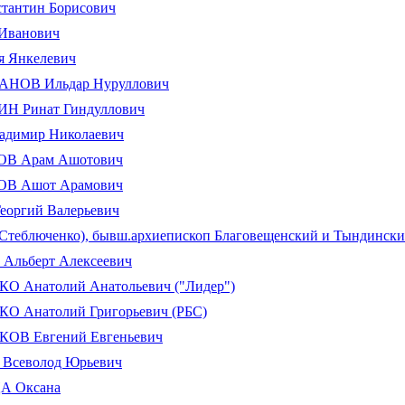
тантин Борисович
Иванович
 Янкелевич
НОВ Ильдар Нуруллович
Н Ринат Гиндуллович
адимир Николаевич
В Арам Ашотович
В Ашот Арамович
оргий Валерьевич
теблюченко), бывш.архиепископ Благовещенский и Тындинск
Альберт Алексеевич
 Анатолий Анатольевич ("Лидер")
 Анатолий Григорьевич (РБС)
ОВ Евгений Евгеньевич
Всеволод Юрьевич
А Оксана