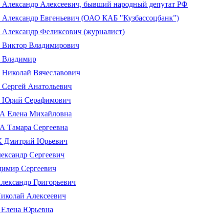
лександp Алексеевич, бывший народный депутат РФ
лександр Евгеньевич (ОАО КАБ "Кузбассоцбанк")
лександр Феликсович (журналист)
Виктор Владимирович
Владимир
Николай Вячеславович
Сергей Анатольевич
Юрий Серафимович
 Елена Михайловна
 Тамара Сергеевна
Дмитрий Юрьевич
ксандр Сергеевич
имир Сергеевич
ександр Григорьевич
колай Алексеевич
Елена Юрьевна