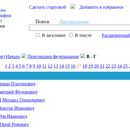
Сделать стартовой
Добавить в избранное
нте
рафии
ст
Поиск
Авторизация
сия
В заголовке
В тексте
Расширенный
ор) Начало
Персоналии федеральные
В - Г
1
2
3
4
5
6
7
8
9
10
11
12
13
14
15
16
17
18
19
20
21
22
23
24
25
рман Платонович
итрий Федорович
Михаил Геннадьевич
иктор Иванович
ем Иванович
рий Ремович