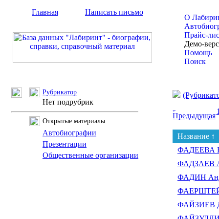
Главная
Написать письмо
О Лабири
Автобиог
Прайс-ли
Демо-вер
Помощь
Поиск
Рубрикатор
(Рубрикат
Нет подрубрик
Предыдущая
Открытые материалы
Автобиографии
Название ↑
Презентации
ФАДЕЕВА На
Общественные организации
ФАДЗАЕВ А
ФАДИН Анд
ФАЕРШТЕЙН
ФАЙЗИЕВ Д
ФАЙЗУЛЛИН